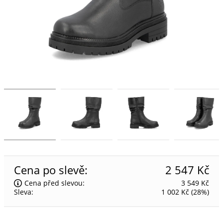
Cena po slevě:
2 547 Kč
Cena před slevou:
3 549 Kč
Sleva:
1 002 Kč
(
28
%
)