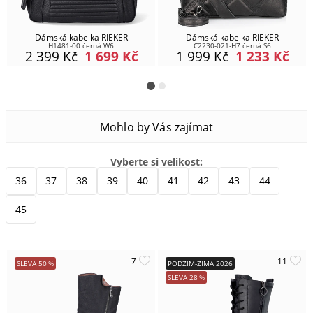
Dámská kabelka RIEKER
Dámská kabelka RIEKER
H1481-00 černá W6
C2230-021-H7 černá S6
2 399
Kč
1 699
Kč
1 999
Kč
1 233
Kč
Mohlo by Vás zajímat
Vyberte si velikost:
36
37
38
39
40
41
42
43
44
45
SLEVA
50
%
PODZIM-ZIMA 2026
SLEVA
28
%