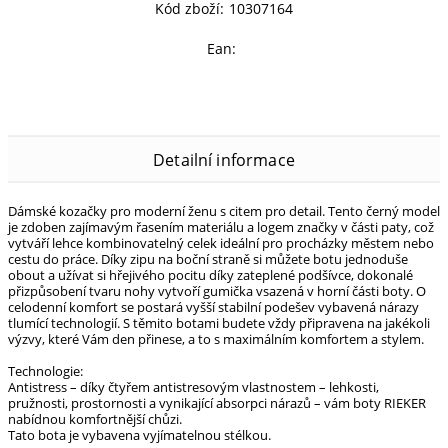
Kód zboží:
10307164
Ean:
Detailní informace
Dámské kozačky pro moderní ženu s citem pro detail. Tento černý model
je zdoben zajímavým řasením materiálu a logem značky v části paty, což
vytváří lehce kombinovatelný celek ideální pro procházky městem nebo
cestu do práce. Díky zipu na boční straně si můžete botu jednoduše
obout a užívat si hřejivého pocitu díky zateplené podšívce, dokonalé
přizpůsobení tvaru nohy vytvoří gumička vsazená v horní části boty. O
celodenní komfort se postará vyšší stabilní podešev vybavená nárazy
tlumící technologií. S těmito botami budete vždy připravena na jakékoli
výzvy, které Vám den přinese, a to s maximálním komfortem a stylem.
Technologie:
Antistress – díky čtyřem antistresovým vlastnostem – lehkosti,
pružnosti, prostornosti a vynikající absorpci nárazů – vám boty RIEKER
nabídnou komfortnější chůzi.
Tato bota je vybavena vyjímatelnou stélkou.