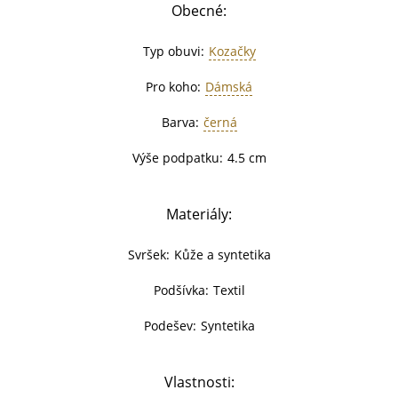
Obecné:
Typ obuvi:
Kozačky
Pro koho:
Dámská
Barva:
černá
Výše podpatku:
4.5 cm
Materiály:
Svršek:
Kůže a syntetika
Podšívka:
Textil
Podešev:
Syntetika
Vlastnosti: