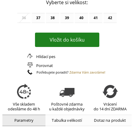
Vyberte si velikost:
36
37
38
39
40
41
42
Hlídací pes
Porovnat
Potřebujete poradit?
Zdarma Vám zavoláme!
Vše skladem
Poštovné zdarma
Vrácení
odesíláme do 48 h
u každé objednávky
do 14 dní ZDARMA
Parametry
Tabulka velikostí
Dotaz na produkt