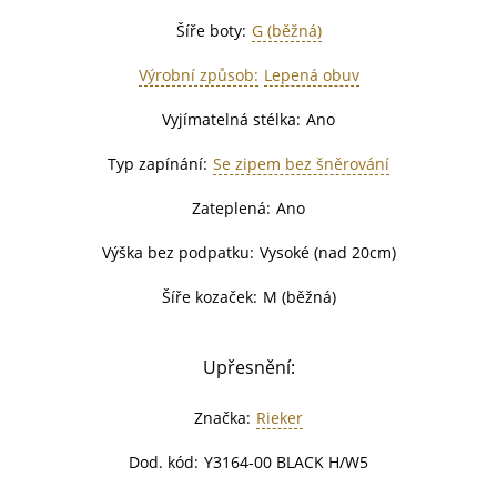
Šíře boty:
G (běžná)
Výrobní způsob:
Lepená obuv
Vyjímatelná stélka:
Ano
Typ zapínání:
Se zipem bez šněrování
Zateplená:
Ano
Výška bez podpatku:
Vysoké (nad 20cm)
Šíře kozaček:
M (běžná)
Upřesnění:
Značka:
Rieker
Dod. kód:
Y3164-00 BLACK H/W5