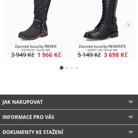
Dámské kozačky RIEKER
Dámské kozačky REMONTE
Z4759-01 černá W5
D2W71-00 černá W6
3 949
Kč
1 966
Kč
5 149
Kč
3 698
Kč
JAK NAKUPOVAT
INFORMACE PRO VÁS
DOKUMENTY KE STAŽENÍ