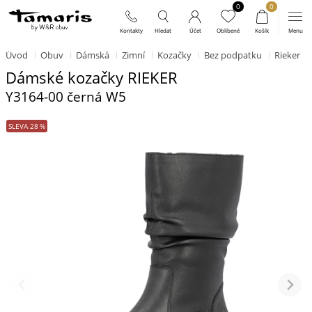
0
0
Úvod
Obuv
Dámská
Zimní
Kozačky
Bez podpatku
Rieker
Dámské kozačky RIEKER
Y3164-00 černá W5
SLEVA
28
%