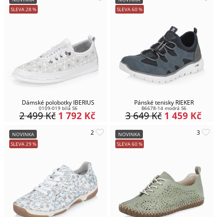
SLEVA
28
%
SLEVA
60
%
Dámské polobotky IBERIUS
Pánské tenisky RIEKER
0109-019 bílá S6
B6678-14 modrá S6
2 499
Kč
1 792
Kč
3 649
Kč
1 459
Kč
NOVINKA
NOVINKA
SLEVA
29
%
SLEVA
60
%