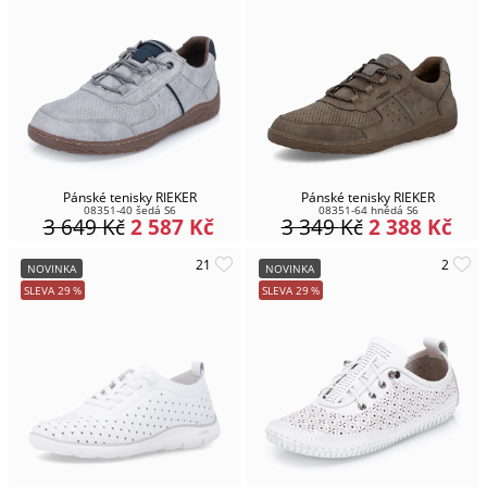
Pánské tenisky RIEKER
Pánské tenisky RIEKER
08351-40 šedá S6
08351-64 hnědá S6
3 649
Kč
2 587
Kč
3 349
Kč
2 388
Kč
NOVINKA
NOVINKA
SLEVA
29
%
SLEVA
29
%