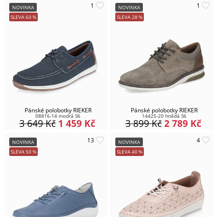
NOVINKA
NOVINKA
SLEVA
60
%
SLEVA
28
%
Pánské polobotky RIEKER
Pánské polobotky RIEKER
08816-14 modrá S6
14425-20 hnědá S6
3 649
Kč
1 459
Kč
3 899
Kč
2 789
Kč
NOVINKA
NOVINKA
SLEVA
50
%
SLEVA
40
%