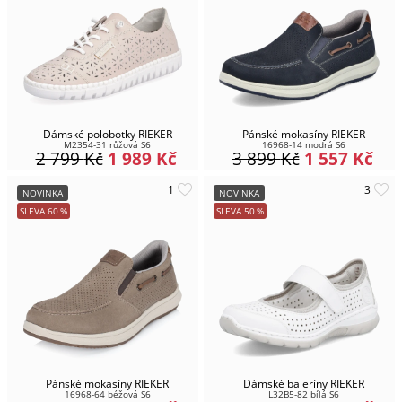
Dámské polobotky RIEKER
Pánské mokasíny RIEKER
M2354-31 růžová S6
16968-14 modrá S6
2 799
Kč
1 989
Kč
3 899
Kč
1 557
Kč
NOVINKA
NOVINKA
SLEVA
60
%
SLEVA
50
%
Pánské mokasíny RIEKER
Dámské baleríny RIEKER
16968-64 béžová S6
L32B5-82 bílá S6