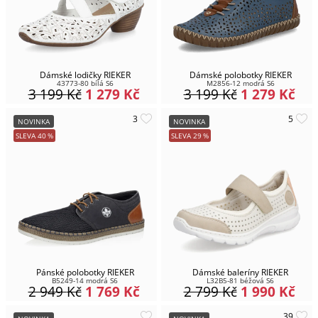
Dámské lodičky RIEKER
Dámské polobotky RIEKER
43773-80 bílá S6
M2856-12 modrá S6
3 199
Kč
1 279
Kč
3 199
Kč
1 279
Kč
NOVINKA
NOVINKA
SLEVA
40
%
SLEVA
29
%
Pánské polobotky RIEKER
Dámské baleríny RIEKER
B5249-14 modrá S6
L32B5-81 béžová S6
2 949
Kč
1 769
Kč
2 799
Kč
1 990
Kč