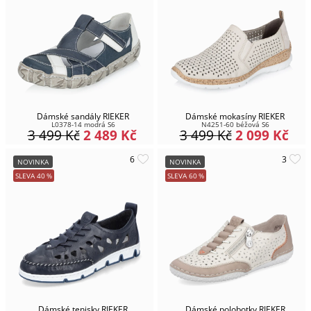
Dámské sandály RIEKER
Dámské mokasíny RIEKER
L0378-14 modrá S6
N4251-60 béžová S6
3 499
Kč
2 489
Kč
3 499
Kč
2 099
Kč
NOVINKA
NOVINKA
SLEVA
40
%
SLEVA
60
%
Dámské tenisky RIEKER
Dámské polobotky RIEKER