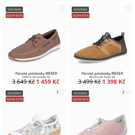
NOVINKA
NOVINKA
SLEVA
60
%
SLEVA
60
%
Pánské polobotky RIEKER
Pánské polobotky RIEKER
08816-24 hnědá S6
B5252-68 žlutá S6
3 649
Kč
1 459
Kč
3 499
Kč
1 398
Kč
NOVINKA
NOVINKA
SLEVA
29
%
SLEVA
50
%