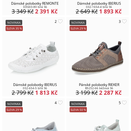
Dámské polobotky REMONTE
Dámské polobotky IBERIUS
D3G03-80 bílá S6
032-1654-4 bílá S6
3 349
Kč
2 391
Kč
2 649
Kč
1 893
Kč
NOVINKA
NOVINKA
SLEVA
35
%
SLEVA
29
%
Dámské polobotky IBERIUS
Pánské polobotky RIEKER
032-654-5 bílá S6
B5252-66 béžová S6
2 799
Kč
1 813
Kč
3 199
Kč
2 287
Kč
NOVINKA
NOVINKA
SLEVA
29
%
SLEVA
50
%