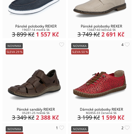
Pánské polobotky RIEKER
Pánské polobotky RIEKER
19607-14 modrá S6
13447-60 béžová S6
3 899
Kč
1 557
Kč
3 749
Kč
2 691
Kč
NOVINKA
NOVINKA
SLEVA
29
%
SLEVA
50
%
Pánské sandály RIEKER
Dámské polobotky RIEKER
05281-25 hnědá S6
M2856-33 červená S6
3 349
Kč
2 388
Kč
3 199
Kč
1 599
Kč
NOVINKA
NOVINKA