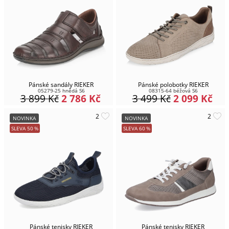
Pánské sandály RIEKER
Pánské polobotky RIEKER
05279-25 hnědá S6
08315-64 béžová S6
3 899
Kč
2 786
Kč
3 499
Kč
2 099
Kč
NOVINKA
NOVINKA
SLEVA
50
%
SLEVA
60
%
Pánské tenisky RIEKER
Pánské tenisky RIEKER