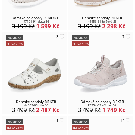
Dámské polobotky REMONTE
Dámské sandály RIEKER
R7101-91 zlatá S6
49958-61 béžová S6
3 199
Kč
1 599
Kč
3 199
Kč
2 298
Kč
NOVINKA
NOVINKA
SLEVA
29
%
SLEVA
50
%
Dámské sandály RIEKER
Dámské polobotky RIEKER
44852-80 bílá S6
L3254-32 růžová S6
3 499
Kč
2 487
Kč
3 499
Kč
1 749
Kč
NOVINKA
NOVINKA
SLEVA
29
%
SLEVA
40
%