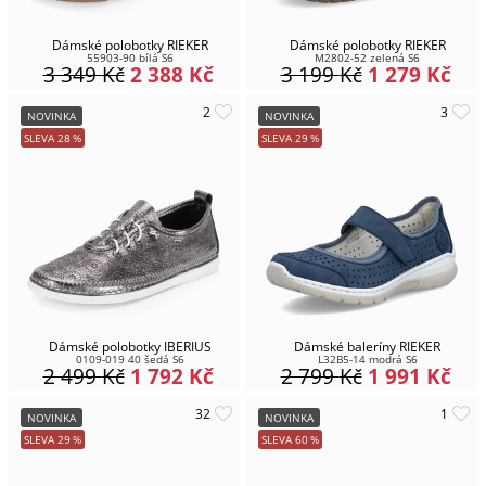
Dámské polobotky RIEKER
Dámské polobotky RIEKER
55903-90 bílá S6
M2802-52 zelená S6
3 349
Kč
2 388
Kč
3 199
Kč
1 279
Kč
NOVINKA
NOVINKA
SLEVA
28
%
SLEVA
29
%
Dámské polobotky IBERIUS
Dámské baleríny RIEKER
0109-019 40 šedá S6
L32B5-14 modrá S6
2 499
Kč
1 792
Kč
2 799
Kč
1 991
Kč
NOVINKA
NOVINKA
SLEVA
29
%
SLEVA
60
%