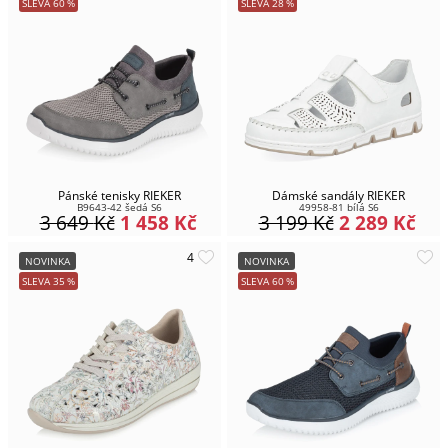
SLEVA
60
%
SLEVA
28
%
Pánské tenisky RIEKER
Dámské sandály RIEKER
B9643-42 šedá S6
49958-81 bílá S6
3 649
Kč
1 458
Kč
3 199
Kč
2 289
Kč
NOVINKA
NOVINKA
SLEVA
35
%
SLEVA
60
%