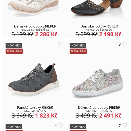
Dámské polobotky RIEKER
Dámské lodičky RIEKER
N42V3-60 béžová S6
43753-00 černá S6
3 199
Kč
2 286
Kč
3 099
Kč
2 190
Kč
NOVINKA
NOVINKA
SLEVA
50
%
SLEVA
29
%
Pánské tenisky RIEKER
Dámské polobotky RIEKER
B6678-45 šedá S6
M2306-92 šedá S6
3 649
Kč
1 823
Kč
3 499
Kč
2 491
Kč
NOVINKA
NOVINKA