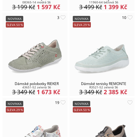
08365-14 modrá S6
11960-64 béžová S6
3 199
Kč
1 597
Kč
3 499
Kč
1 399
Kč
NOVINKA
NOVINKA
SLEVA
50
%
SLEVA
29
%
Dámské polobotky RIEKER
Dámské tenisky REMONTE
43651-52 zelená S6
R3521-52 zelená S6
3 349
Kč
1 673
Kč
3 349
Kč
2 385
Kč
NOVINKA
NOVINKA
SLEVA
29
%
SLEVA
50
%