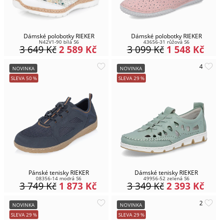
Dámské polobotky RIEKER
Dámské polobotky RIEKER
N42V1-90 bílá S6
43656-31 růžová S6
3 649
Kč
2 589
Kč
3 099
Kč
1 548
Kč
NOVINKA
NOVINKA
SLEVA
50
%
SLEVA
29
%
Pánské tenisky RIEKER
Dámské tenisky RIEKER
08356-14 modrá S6
49956-52 zelená S6
3 749
Kč
1 873
Kč
3 349
Kč
2 393
Kč
NOVINKA
NOVINKA
SLEVA
29
%
SLEVA
29
%