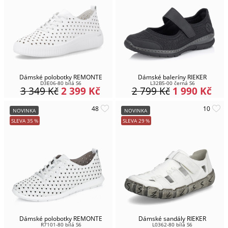
Dámské polobotky REMONTE
Dámské baleríny RIEKER
D3E06-80 bílá S6
L32B5-00 černá S6
3 349
Kč
2 399
Kč
2 799
Kč
1 990
Kč
NOVINKA
NOVINKA
SLEVA
35
%
SLEVA
29
%
Dámské polobotky REMONTE
Dámské sandály RIEKER
R7101-80 bílá S6
L0362-80 bílá S6