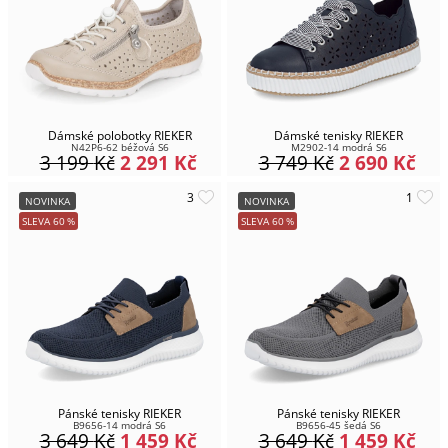
Dámské polobotky RIEKER
Dámské tenisky RIEKER
N42P6-62 béžová S6
M2902-14 modrá S6
3 199
Kč
2 291
Kč
3 749
Kč
2 690
Kč
NOVINKA
NOVINKA
SLEVA
60
%
SLEVA
60
%
Pánské tenisky RIEKER
Pánské tenisky RIEKER
B9656-14 modrá S6
B9656-45 šedá S6
3 649
Kč
1 459
Kč
3 649
Kč
1 459
Kč