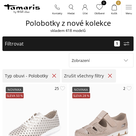
0
0
polobotky z nové kolekce
skladem 418 modelů
Filtrovat
Zobrazení
Typ obuvi - Polobotky
Zrušit všechny filtry
NOVINKA
NOVINKA
SLEVA
50
%
SLEVA
28
%