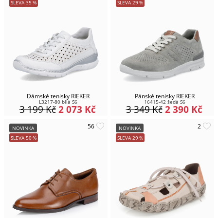
SLEVA
35
%
SLEVA
29
%
Dámské tenisky RIEKER
Pánské tenisky RIEKER
L3217-80 bílá S6
16415-42 šedá S6
3 199
Kč
2 073
Kč
3 349
Kč
2 390
Kč
NOVINKA
NOVINKA
SLEVA
50
%
SLEVA
29
%