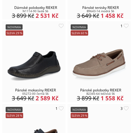
Dámské polobotky RIEKER
Pánské tenisky RIEKER
N1114-90 šedá S6
B9643-14 modrá S6
3 899
Kč
2 531
Kč
3 649
Kč
1 458
Kč
NOVINKA
NOVINKA
SLEVA
29
%
SLEVA
60
%
Pánské mokasíny RIEKER
Pánské polobotky RIEKER
05272-00 černá S6
B2345-64 béžová S6
3 649
Kč
2 589
Kč
3 899
Kč
1 558
Kč
NOVINKA
NOVINKA
SLEVA
28
%
SLEVA
29
%