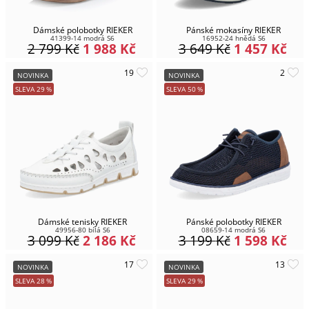
Dámské polobotky RIEKER
Pánské mokasíny RIEKER
41399-14 modrá S6
16952-24 hnědá S6
2 799
Kč
1 988
Kč
3 649
Kč
1 457
Kč
NOVINKA
NOVINKA
SLEVA
29
%
SLEVA
50
%
Dámské tenisky RIEKER
Pánské polobotky RIEKER
49956-80 bílá S6
08659-14 modrá S6
3 099
Kč
2 186
Kč
3 199
Kč
1 598
Kč
NOVINKA
NOVINKA
SLEVA
28
%
SLEVA
29
%