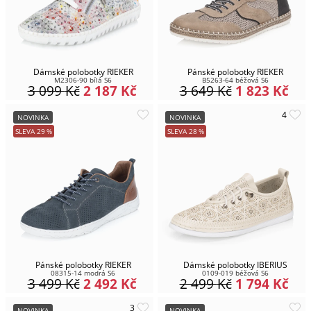
Dámské polobotky RIEKER
Pánské polobotky RIEKER
M2306-90 bílá S6
B5263-64 béžová S6
3 099
Kč
2 187
Kč
3 649
Kč
1 823
Kč
NOVINKA
NOVINKA
SLEVA
29
%
SLEVA
28
%
Pánské polobotky RIEKER
Dámské polobotky IBERIUS
08315-14 modrá S6
0109-019 béžová S6
3 499
Kč
2 492
Kč
2 499
Kč
1 794
Kč
NOVINKA
NOVINKA