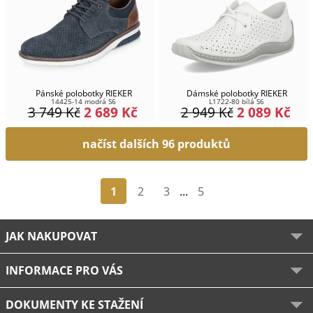
Pánské polobotky RIEKER
Dámské polobotky RIEKER
14425-14 modrá S6
L1722-80 bílá S6
3 749
Kč
2 689
Kč
2 949
Kč
2 089
Kč
načíst dalších 96 produktů
1
2
3
...
5
JAK NAKUPOVAT
INFORMACE PRO VÁS
DOKUMENTY KE STAŽENÍ