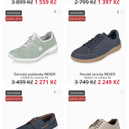
3 899
Kč
1 559
Kč
2 799
Kč
1 397
Kč
NOVINKA
NOVINKA
SLEVA
35
%
SLEVA
40
%
Dámské polobotky RIEKER
Pánské tenisky RIEKER
L32N0-52 zelená S6
08302-14 modrá S6
3 499
Kč
2 271
Kč
3 749
Kč
2 249
Kč
NOVINKA
NOVINKA
SLEVA
60
%
SLEVA
28
%