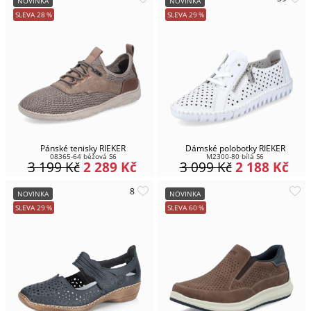
NOVINKA
NOVINKA
SLEVA
28
%
SLEVA
29
%
Pánské tenisky RIEKER
Dámské polobotky RIEKER
08365-64 béžová S6
M2300-80 bílá S6
3 199
Kč
2 289
Kč
3 099
Kč
2 188
Kč
NOVINKA
NOVINKA
SLEVA
29
%
SLEVA
60
%