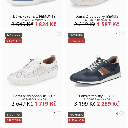
Dámské tenisky REMONTE
Dámské polobotky IBERIUS
R3521-14 modrá S6
032-680-3 béžová S6
3 649
Kč
1 824
Kč
2 649
Kč
1 587
Kč
NOVINKA
NOVINKA
SLEVA
35
%
SLEVA
28
%
Dámské polobotky IBERIUS
Pánské tenisky RIEKER
032-680-3 bílá S6
11960-14 modrá S6
2 649
Kč
1 719
Kč
3 199
Kč
2 289
Kč
NOVINKA
NOVINKA
SLEVA
29
%
SLEVA
40
%