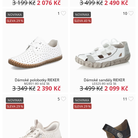
3 199
Kč
2 076
Kč
3 499
Kč
2 490
Kč
NOVINKA
NOVINKA
SLEVA
29
%
SLEVA
40
%
Dámské polobotky RIEKER
Dámské sandály RIEKER
M2801-80 bílá S6
L0325-80 bílá S6
3 349
Kč
2 390
Kč
3 499
Kč
2 099
Kč
NOVINKA
NOVINKA
SLEVA
29
%
SLEVA
29
%