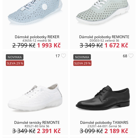
Dámské polobotky RIEKER
Dámské polobotky REMONTE
43656-12 modrá S6
D3G03-52 zelená S6
2 799
Kč
1 993
Kč
3 349
Kč
1 672
Kč
NOVINKA
NOVINKA
SLEVA
29
%
SLEVA
29
%
Dámské tenisky REMONTE
Dámské polobotky TAMARIS
R3521-80 bílá S6
23201-44-001 černá S6
3 349
Kč
2 391
Kč
3 099
Kč
2 189
Kč