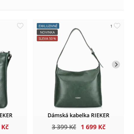
EXKLUZIVNĚ
NOVINKA
SLEVA
50
%
IEKER
Dámská kabelka RIEKER
9
Kč
3 399
Kč
1 699
Kč