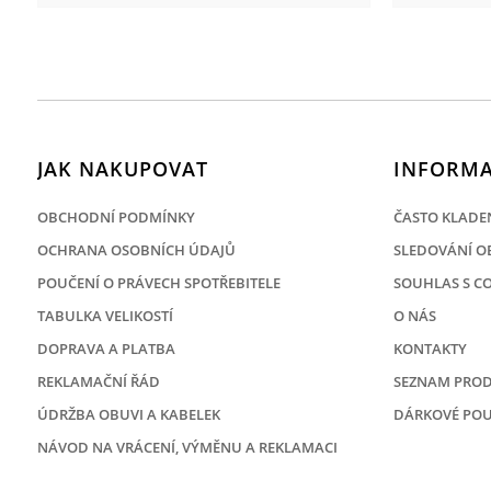
JAK NAKUPOVAT
INFORMA
OBCHODNÍ PODMÍNKY
ČASTO KLADE
OCHRANA OSOBNÍCH ÚDAJŮ
SLEDOVÁNÍ O
POUČENÍ O PRÁVECH SPOTŘEBITELE
SOUHLAS S C
TABULKA VELIKOSTÍ
O NÁS
DOPRAVA A PLATBA
KONTAKTY
REKLAMAČNÍ ŘÁD
SEZNAM PROD
ÚDRŽBA OBUVI A KABELEK
DÁRKOVÉ PO
NÁVOD NA VRÁCENÍ, VÝMĚNU A REKLAMACI