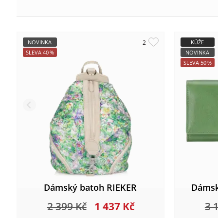
NOVINKA
KŮŽE
SLEVA
40
%
NOVINKA
SLEVA
50
%
Dámský batoh RIEKER
Dámsk
2 399
Kč
1 437
Kč
3 