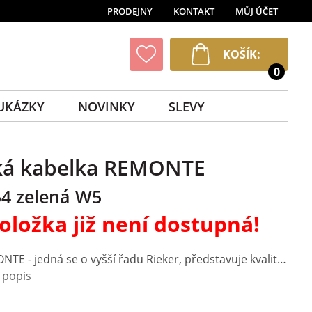
PRODEJNY
KONTAKT
MŮJ ÚČET
KOŠÍK:
0
UKÁZKY
NOVINKY
SLEVY
ká kabelka REMONTE
4 zelená W5
oložka již není dostupná!
Značka REMONTE - jedná se o vyšší řadu Rieker, představuje kvalitu v moderním provedení doplňků pro Váš šatník. Tato kabelka je okouzlujícím doplňkem, který zaujme kombinací různých materiálů, jemného vzoru a elegantních odlesků. Celkový dojem podtrhuje decentní logo značky, které dodává kabelce stylový vzhled. Vnitřní prostor je prakticky rozdělen do tří samostatných částí, každá se zapínáním na zip, přičemž dvě z nich jsou doplněny o menší kapsičky na drobnosti. Kabelka přichází se dvěma odepínatelnými a délkově nastavitelnými popruhy – barevně doladěným a textilním s výrazným vzorem, díky čemuž si ji můžete přizpůsobit podle svého stylu a příležitosti. Ideální volba pro každodenní nošení i vyjímečné příležitosti – tato kabelka nabízí dokonalou rovnováhu mezi stylem a funkčností. Rozměry: cca V 18 cm x Š 22 cm x H 8 cm Vnitřní uspořádání: kabelka je dělená Kabelka má délkově nastavitelný popruh, který lze odepnout. Maximální délka nastavitelného popruhu je cca 125 cm.
ý popis