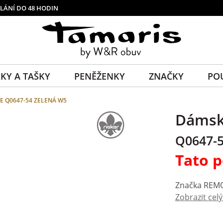
LÁNÍ DO 48 HODIN
KY A TAŠKY
PENĚŽENKY
ZNAČKY
PO
 Q0647-54 ZELENÁ W5
Dáms
Q0647-5
Tato p
Zobrazit cel