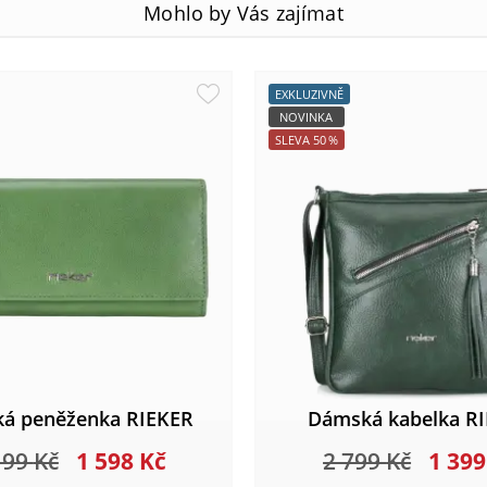
Mohlo by Vás zajímat
EXKLUZIVNĚ
NOVINKA
SLEVA
50
%
á peněženka RIEKER
Dámská kabelka R
199
Kč
1 598
Kč
2 799
Kč
1 39